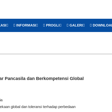
ASI
INFORMASI
PROGLI
GALERI
DOWNLOA
jar Pancasila dan Berkompetensi Global
ia
aan global dan toleransi terhadap perbedaan