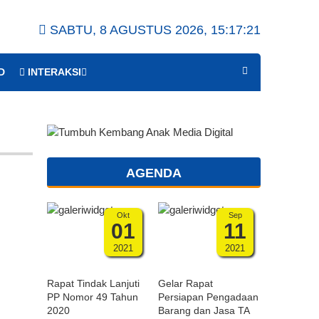
SABTU, 8 AGUSTUS 2026,
15:17:22
D
INTERAKSI
AGENDA
Okt
Sep
01
11
2021
2021
Rapat Tindak Lanjuti
Gelar Rapat
PP Nomor 49 Tahun
Persiapan Pengadaan
2020
Barang dan Jasa TA