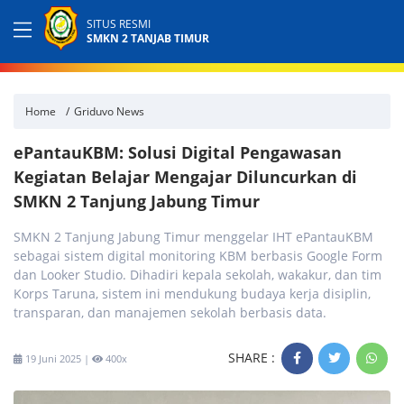
SITUS RESMI
SMKN 2 TANJAB TIMUR
Home
Griduvo News
ePantauKBM: Solusi Digital Pengawasan
Kegiatan Belajar Mengajar Diluncurkan di
SMKN 2 Tanjung Jabung Timur
SMKN 2 Tanjung Jabung Timur menggelar IHT ePantauKBM
sebagai sistem digital monitoring KBM berbasis Google Form
dan Looker Studio. Dihadiri kepala sekolah, wakakur, dan tim
Korps Taruna, sistem ini mendukung budaya kerja disiplin,
transparan, dan manajemen sekolah berbasis data.
SHARE :
19 Juni 2025 |
400x