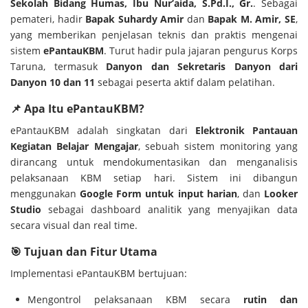
Sekolah Bidang Humas, Ibu Nur’aida, S.Pd.I., Gr.
. Sebagai
pemateri, hadir
Bapak Suhardy Amir
dan
Bapak M. Amir, SE
,
yang memberikan penjelasan teknis dan praktis mengenai
sistem
ePantauKBM
. Turut hadir pula jajaran pengurus Korps
Taruna, termasuk
Danyon dan Sekretaris Danyon dari
Danyon 10 dan 11
sebagai peserta aktif dalam pelatihan.
📌 Apa Itu ePantauKBM?
ePantauKBM adalah singkatan dari
Elektronik Pantauan
Kegiatan Belajar Mengajar
, sebuah sistem monitoring yang
dirancang untuk mendokumentasikan dan menganalisis
pelaksanaan KBM setiap hari. Sistem ini dibangun
menggunakan
Google Form untuk input harian
, dan
Looker
Studio
sebagai dashboard analitik yang menyajikan data
secara visual dan real time.
🎯 Tujuan dan Fitur Utama
Implementasi ePantauKBM bertujuan:
Mengontrol pelaksanaan KBM secara
rutin dan