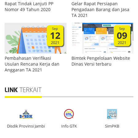
Rapat Tindak Lanjuti PP
Gelar Rapat Persiapan
Nomor 49 Tahun 2020
Pengadaan Barang dan Jasa
TA 2021
Sep
Sep
12
09
2021
2021
Pembahasan Verifikasi
Bimtek Pengelolaan Website
Usulan Rencana Kerja dan
Dinas Versi terbaru
Anggaran TA 2021
LINK
TERKAIT
n
Disdik Provinsi Jambi
Info GTK
SimPKB