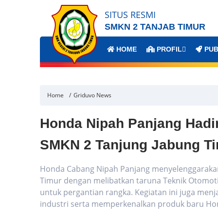
SITUS RESMI
SMKN 2 TANJAB TIMUR
HOME
PROFIL
PUB
Home
Griduvo News
Honda Nipah Panjang Hadi
SMKN 2 Tanjung Jabung T
Honda Cabang Nipah Panjang menyelenggarakan 
Timur dengan melibatkan taruna Teknik Otomoti
untuk pergantian rangka. Kegiatan ini juga men
industri serta memperkenalkan produk baru Ho