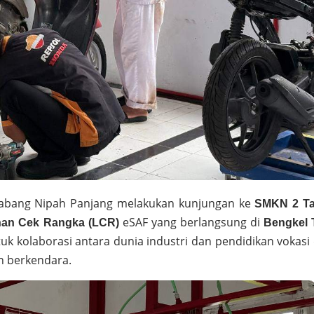
bang Nipah Panjang melakukan kunjungan ke
SMKN 2 Ta
eSAF yang berlangsung di
nan Cek Rangka (LCR)
Bengkel 
tuk kolaborasi antara dunia industri dan pendidikan vokasi
n berkendara.