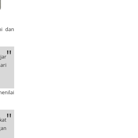
ni dan
jar
ari
menilai
kat
gan