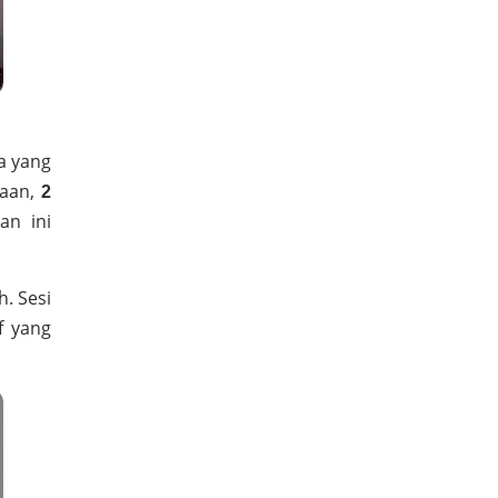
a yang
saan,
2
an ini
. Sesi
f yang