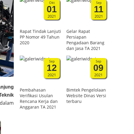
Okt
Sep
01
11
2021
2021
Rapat Tindak Lanjuti
Gelar Rapat
PP Nomor 49 Tahun
Persiapan
2020
Pengadaan Barang
dan Jasa TA 2021
Sep
Sep
12
09
2021
2021
njung
Pembahasan
Bimtek Pengelolaan
Teknik
Verifikasi Usulan
Website Dinas Versi
Rencana Kerja dan
terbaru
 dalam
Anggaran TA 2021