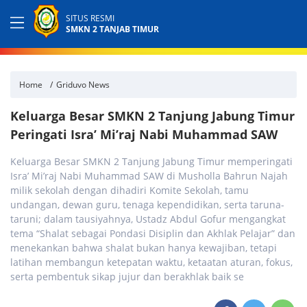
SITUS RESMI
SMKN 2 TANJAB TIMUR
Home
Griduvo News
Keluarga Besar SMKN 2 Tanjung Jabung Timur
Peringati Isra’ Mi’raj Nabi Muhammad SAW
Keluarga Besar SMKN 2 Tanjung Jabung Timur memperingati
Isra’ Mi’raj Nabi Muhammad SAW di Musholla Bahrun Najah
milik sekolah dengan dihadiri Komite Sekolah, tamu
undangan, dewan guru, tenaga kependidikan, serta taruna-
taruni; dalam tausiyahnya, Ustadz Abdul Gofur mengangkat
tema “Shalat sebagai Pondasi Disiplin dan Akhlak Pelajar” dan
menekankan bahwa shalat bukan hanya kewajiban, tetapi
latihan membangun ketepatan waktu, ketaatan aturan, fokus,
serta pembentuk sikap jujur dan berakhlak baik se