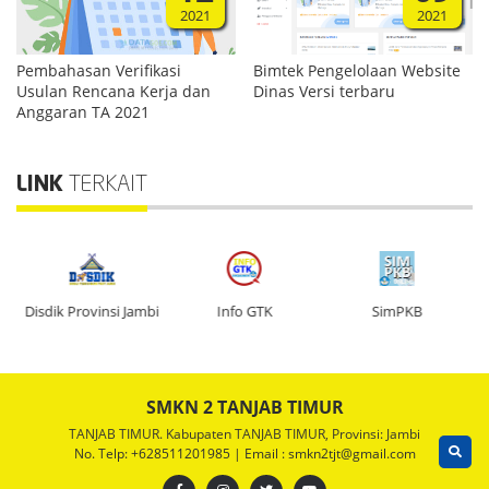
2021
2021
Pembahasan Verifikasi
Bimtek Pengelolaan Website
Usulan Rencana Kerja dan
Dinas Versi terbaru
Anggaran TA 2021
LINK
TERKAIT
n
Disdik Provinsi Jambi
Info GTK
SimPKB
SMKN 2 TANJAB TIMUR
TANJAB TIMUR. Kabupaten TANJAB TIMUR, Provinsi: Jambi
No. Telp: +628511201985 | Email : smkn2tjt@gmail.com