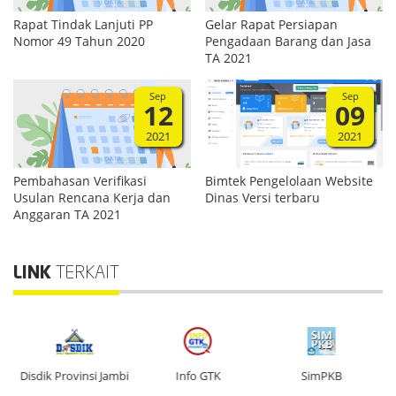
Rapat Tindak Lanjuti PP
Gelar Rapat Persiapan
Nomor 49 Tahun 2020
Pengadaan Barang dan Jasa
TA 2021
Sep
Sep
12
09
2021
2021
Pembahasan Verifikasi
Bimtek Pengelolaan Website
Usulan Rencana Kerja dan
Dinas Versi terbaru
Anggaran TA 2021
LINK
TERKAIT
n
Disdik Provinsi Jambi
Info GTK
SimPKB