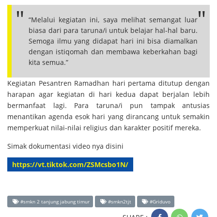
“Melalui kegiatan ini, saya melihat semangat luar
biasa dari para taruna/i untuk belajar hal-hal baru.
Semoga ilmu yang didapat hari ini bisa diamalkan
dengan istiqomah dan membawa keberkahan bagi
kita semua.”
Kegiatan Pesantren Ramadhan hari pertama ditutup dengan
harapan agar kegiatan di hari kedua dapat berjalan lebih
bermanfaat lagi. Para taruna/i pun tampak antusias
menantikan agenda esok hari yang dirancang untuk semakin
memperkuat nilai-nilai religius dan karakter positif mereka.
Simak dokumentasi video nya disini
https://vt.tiktok.com/ZSMcsbo1N/
#smkn 2 tanjung jabung timur
#smkn2tjt
#Griduvo