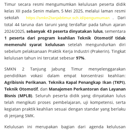
Timur secara resmi mengumumkan kelulusan peserta didik
kelas XII pada Senin malam, 5 Mei 2025, melalui laman resmi
sekolah
. Dari
https://smkn2tanjabtimur.sch.id/pengumuman
total 44 taruna dan taruni yang terdaftar pada tahun ajaran
2024/2025,
sebanyak 43 peserta dinyatakan lulus
, sementara
1 peserta dari program keahlian Teknik Otomotif tidak
memenuhi syarat kelulusan
setelah mengundurkan diri
sebelum pelaksanaan Praktik Kerja Industri (Prakerin). Tingkat
kelulusan tahun ini tercatat sebesar
97%
.
SMKN 2 Tanjung Jabung Timur menyelenggarakan
pendidikan vokasi dalam empat konsentrasi keahlian:
Agribisnis Perikanan
,
Teknika Kapal Penangkap Ikan (TKPI)
,
Teknik Otomotif
, dan
Manajemen Perkantoran dan Layanan
Bisnis (MPLB)
. Seluruh peserta didik yang dinyatakan lulus
telah mengikuti proses pembelajaran, uji kompetensi, serta
kegiatan praktik keahlian sesuai dengan standar yang berlaku
di jenjang SMK.
Kelulusan ini merupakan bagian dari agenda kelulusan