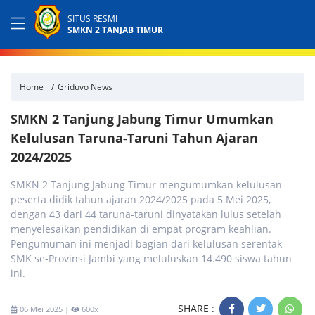
SITUS RESMI
SMKN 2 TANJAB TIMUR
Home
Griduvo News
SMKN 2 Tanjung Jabung Timur Umumkan
Kelulusan Taruna-Taruni Tahun Ajaran
2024/2025
SMKN 2 Tanjung Jabung Timur mengumumkan kelulusan
peserta didik tahun ajaran 2024/2025 pada 5 Mei 2025,
dengan 43 dari 44 taruna-taruni dinyatakan lulus setelah
menyelesaikan pendidikan di empat program keahlian.
Pengumuman ini menjadi bagian dari kelulusan serentak
SMK se-Provinsi Jambi yang meluluskan 14.490 siswa tahun
ini.
SHARE :
06 Mei 2025 |
600x